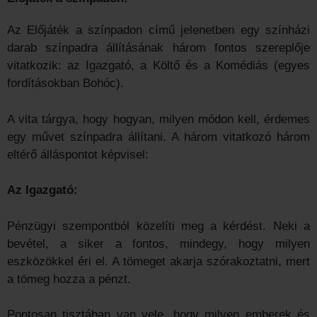
Az Előjáték a színpadon című jelenetben egy színházi
darab színpadra állításának három fontos szereplője
vitatkozik: az Igazgató, a Költő és a Komédiás (egyes
fordításokban Bohóc).
A vita tárgya, hogy hogyan, milyen módon kell, érdemes
egy művet színpadra állítani. A három vitatkozó három
eltérő álláspontot képvisel:
Az Igazgató:
Pénzügyi szempontból közelíti meg a kérdést. Neki a
bevétel, a siker a fontos, mindegy, hogy milyen
eszközökkel éri el. A tömeget akarja szórakoztatni, mert
a tömeg hozza a pénzt.
Pontosan tisztában van vele, hogy milyen emberek és