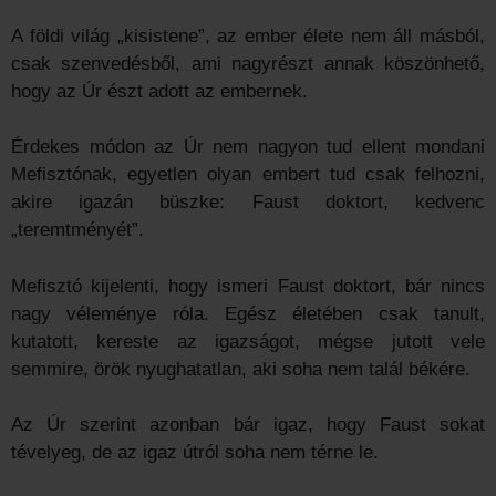
A földi világ „kisistene”, az ember élete nem áll másból,
csak szenvedésből, ami nagyrészt annak köszönhető,
hogy az Úr észt adott az embernek.
Érdekes módon az Úr nem nagyon tud ellent mondani
Mefisztónak, egyetlen olyan embert tud csak felhozni,
akire igazán büszke: Faust doktort, kedvenc
„teremtményét”.
Mefisztó kijelenti, hogy ismeri Faust doktort, bár nincs
nagy véleménye róla. Egész életében csak tanult,
kutatott, kereste az igazságot, mégse jutott vele
semmire, örök nyughatatlan, aki soha nem talál békére.
Az Úr szerint azonban bár igaz, hogy Faust sokat
tévelyeg, de az igaz útról soha nem térne le.