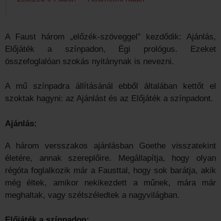
A Faust három „előzék-szöveggel” kezdődik: Ajánlás,
Előjáték a színpadon, Égi prológus. Ezeket
összefoglalóan szokás nyitánynak is nevezni.
A mű színpadra állításánál ebből általában kettőt el
szoktak hagyni: az Ajánlást és az Előjáték a színpadont.
Ajánlás:
A három versszakos ajánlásban Goethe visszatekint
életére, annak szereplőire. Megállapítja, hogy olyan
régóta foglalkozik már a Fausttal, hogy sok barátja, akik
még éltek, amikor nekikezdett a műnek, mára már
meghaltak, vagy szétszéledtek a nagyvilágban.
Előjáték a színpadon: