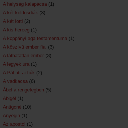
A helység kalapácsa
(1)
A két koldusdiák
(3)
A két lotti
(2)
A kis herceg
(1)
A koppányi aga testamentuma
(1)
A kőszívű ember fiai
(3)
A láthatatlan ember
(3)
A legyek ura
(1)
A Pál utcai fiúk
(2)
A vadkacsa
(6)
Ábel a rengetegben
(5)
Abigél
(1)
Antigoné
(10)
Anyegin
(1)
Az apostol
(1)