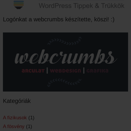
Logónkat a webcrumbs készítette, köszi! :)
Kategóriák
A fizikusok
(1)
A fösvény
(1)