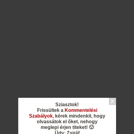
Sziasztok!
Frissültek a
Kommentelési
Szabályok
, kérek mindenkit, hogy
olvassátok el őket, nehogy
meglepi érjen titeket! 🙂
Üdv: Zsiráf