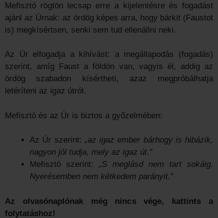
Mefisztó rögtön lecsap erre a kijelentésre és fogadást
ajánl az Úrnak: az ördög képes arra, hogy bárkit (Faustot
is) megkísértsen, senki sem tud ellenállni neki.
Az Úr elfogadja a kihívást: a megállapodás (fogadás)
szerint, amíg Faust a földön van, vagyis él, addig az
ördög szabadon kísértheti, azaz megpróbálhatja
letéríteni az igaz útról.
Mefisztó és az Úr is biztos a győzelmében:
Az Úr szerint:
„az igaz ember bárhogy is hibázik,
nagyon jól tudja, mely az igaz út.”
Mefisztó szerint:
„S meglásd nem tart sokáig.
Nyerésemben nem kétkedem parányit.”
Az olvasónaplónak még nincs vége, kattints a
folytatáshoz!