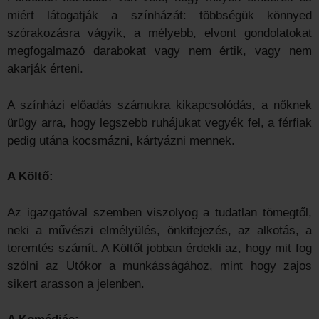
miért látogatják a színházát: többségük könnyed
szórakozásra vágyik, a mélyebb, elvont gondolatokat
megfogalmazó darabokat vagy nem értik, vagy nem
akarják érteni.
A színházi előadás számukra kikapcsolódás, a nőknek
ürügy arra, hogy legszebb ruhájukat vegyék fel, a férfiak
pedig utána kocsmázni, kártyázni mennek.
A Költő:
Az igazgatóval szemben viszolyog a tudatlan tömegtől,
neki a művészi elmélyülés, önkifejezés, az alkotás, a
teremtés számít. A Költőt jobban érdekli az, hogy mit fog
szólni az Utókor a munkásságához, mint hogy zajos
sikert arasson a jelenben.