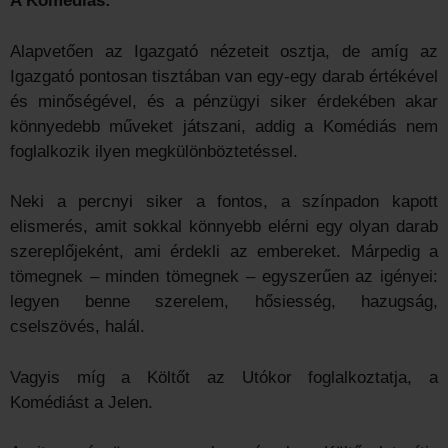
A Komédiás:
Alapvetően az Igazgató nézeteit osztja, de amíg az
Igazgató pontosan tisztában van egy-egy darab értékével
és minőségével, és a pénzügyi siker érdekében akar
könnyedebb műveket játszani, addig a Komédiás nem
foglalkozik ilyen megkülönböztetéssel.
Neki a percnyi siker a fontos, a színpadon kapott
elismerés, amit sokkal könnyebb elérni egy olyan darab
szereplőjeként, ami érdekli az embereket. Márpedig a
tömegnek – minden tömegnek – egyszerűen az igényei:
legyen benne szerelem, hősiesség, hazugság,
cselszövés, halál.
Vagyis míg a Költőt az Utókor foglalkoztatja, a
Komédiást a Jelen.