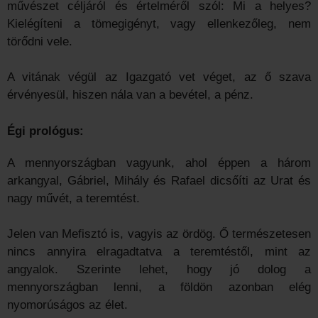
művészet céljáról és értelméről szól: Mi a helyes?
Kielégíteni a tömegigényt, vagy ellenkezőleg, nem
törődni vele.
A vitának végül az Igazgató vet véget, az ő szava
érvényesül, hiszen nála van a bevétel, a pénz.
Égi prológus:
A mennyországban vagyunk, ahol éppen a három
arkangyal, Gábriel, Mihály és Rafael dicsőíti az Urat és
nagy művét, a teremtést.
Jelen van Mefisztó is, vagyis az ördög. Ő természetesen
nincs annyira elragadtatva a teremtéstől, mint az
angyalok. Szerinte lehet, hogy jó dolog a
mennyországban lenni, a földön azonban elég
nyomorúságos az élet.