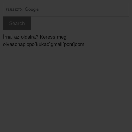
Írnál az oldalra? Keress meg!
olvasonaplopo[kukac]gmail[pont]com