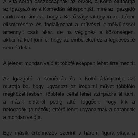
A vita során összecsapnak az érvek, a Költő elutasítja
az Igazgató és a Komédiás álláspontját, mire az Igazgató
cinikusan rámutat, hogy a Költő vágyhat ugyan az Utókor
elismerésére és foglalkozhat a művészi elmélyüléssel
amennyit csak akar, de ha végignéz a közönségen,
akkor rá kell jönnie, hogy az embereket ez a legkevésbé
sem érdekli.
A jelenet mondanivalóját többféleképpen lehet értelmezni:
Az Igazgató, a Komédiás és a Költő álláspontja azt
mutatja be, hogy ugyanazt az irodalmi művet többféle
megközelítésben, többféle céllal lehet színpadra állítani,
a másik oldalról pedig attól függően, hogy kik a
befogadók (a nézők) eltérő lehet ugyanannak a darabnak
a mondanivalója.
Egy másik értelmezés szerint a három figura vitája a