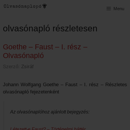
Kilépés
Menu
a
tartalomba
olvasónapló részletesen
Goethe – Faust – I. rész –
Olvasónapló
Szerző:
Zsiráf
Johann Wolfgang Goethe – Faust – I. rész – Részletes
olvasónapló fejezetenként
Az olvasónaplóhoz ajánlott bejegyzés:
Létezett-e Faust? – Történelmi háttér