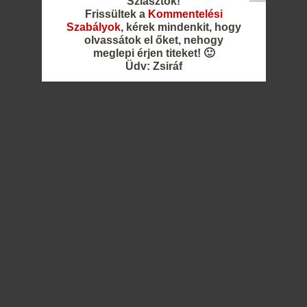
Sziasztok!
Frissültek a
Kommentelési
Szabályok
, kérek mindenkit, hogy
olvassátok el őket, nehogy
meglepi érjen titeket! 🙂
Üdv: Zsiráf