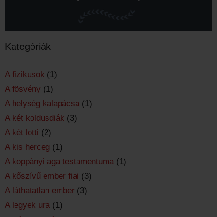
Kategóriák
A fizikusok
(1)
A fösvény
(1)
A helység kalapácsa
(1)
A két koldusdiák
(3)
A két lotti
(2)
A kis herceg
(1)
A koppányi aga testamentuma
(1)
A kőszívű ember fiai
(3)
A láthatatlan ember
(3)
A legyek ura
(1)