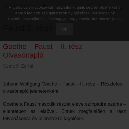
Kilépés
A weboldalon cookie-kat használunk, amik segítenek minket a
Menu
a
lehető legjobb szolgáltatások nyújtásában. Weboldalunk
tartalomba
további használatával jóváhagyja, hogy cookie-kat használjunk.
Faust 2. rész
Ok
Goethe – Faust – II. rész –
Olvasónapló
Szerző:
Zsiráf
Johann Wolfgang Goethe – Faust – II. rész – Részletes
olvasónapló jelenetenként
Goethe a Faust második részét eleve színpadra szánta –
ellentétben az elsővel. Ennek megfelelően a rész
felvonásokra és jelenetekre tagolódik.