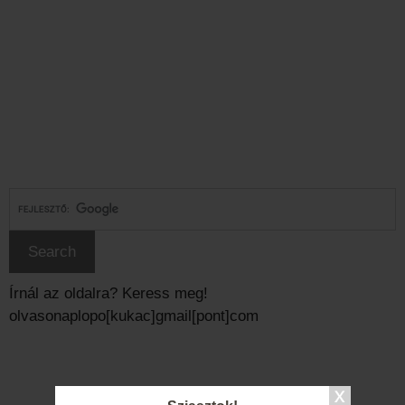
Írnál az oldalra? Keress meg!
olvasonaplopo[kukac]gmail[pont]com