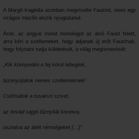
A Margit-tragédia azonban megviselte Faustot, most egy
virágos mezőn alszik nyugtalanul.
Áriel, az angyal mond monológot az alvó Faust felett,
arra kéri a szellemeket, hogy adjanak új erőt Faustnak,
hogy folytatni tudja küldetését, a világ megismerését:
„Kik könnyedén e fej körül lebegtek,
bizonyuljatok nemes szellemeknek!
Csitítsátok a tusakvó szivet,
az önvád sajgó tűznyilát kivonva,
oszlatva az átélt rémségeket […]”