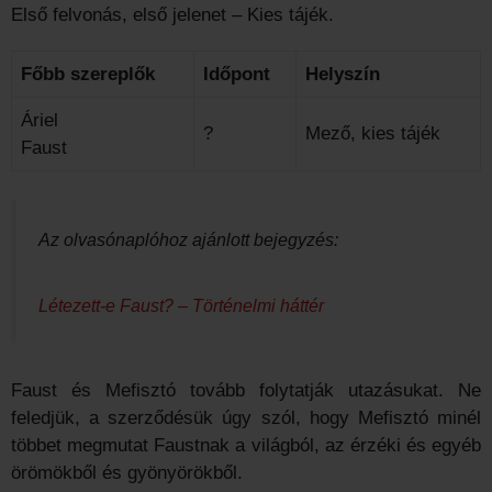
Első felvonás, első jelenet – Kies tájék.
Főbb szereplők
Időpont
Helyszín
Áriel
?
Mező, kies tájék
Faust
Az olvasónaplóhoz ajánlott bejegyzés:
Létezett-e Faust? – Történelmi háttér
Faust és Mefisztó tovább folytatják utazásukat. Ne
feledjük, a szerződésük úgy szól, hogy Mefisztó minél
többet megmutat Faustnak a világból, az érzéki és egyéb
örömökből és gyönyörökből.