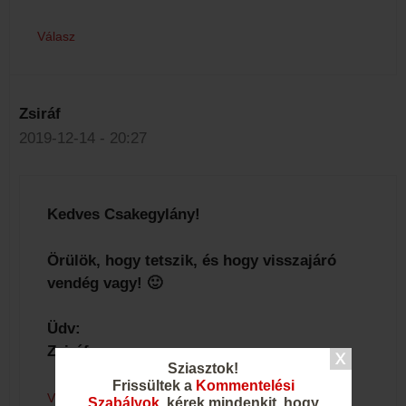
Válasz
Zsiráf
2019-12-14 - 20:27
Kedves Csakegylány!
Örülök, hogy tetszik, és hogy visszajáró
vendég vagy! 🙂
Üdv:
Zsiráf
Sziasztok!
Frissültek a
Kommentelési
Válasz
Szabályok
, kérek mindenkit, hogy