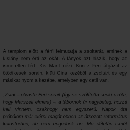
A templom előtt a férfi felmutatja a zsoltárát, aminek a
kislány nem érti az okát. A lányok azt hiszik, hogy az
ismeretlen férfi Kis Marit nézi. Kuncz Feri átgázol az
ötödikesek sorain, kiüti Gina kezéből a zsoltárt és egy
másikat nyom a kezébe, amelyben egy cetli van.
„Zsini – olvasta Feri sorait (így se szólította senki azóta,
hogy Marszell elment) –, a tábornok úr nagybeteg, hozzá
kell vinnem, csakhogy nem egyszerű. Napok óta
próbálom már elérni magát ebben az átkozott református
kolostorban, de nem engednek be. Ma délután ismét