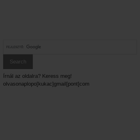
Írnál az oldalra? Keress meg!
olvasonaplopo[kukac]gmail[pont]com