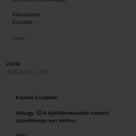
Köszönettel!
Erzsébet
Válasz
Zsiráf
2019-10-31 - 17:53
Kedves Erzsébet!
Sehogy. 🙂 A kijelölés/másolás funkció
szándékosan van letiltva.
Üdv: