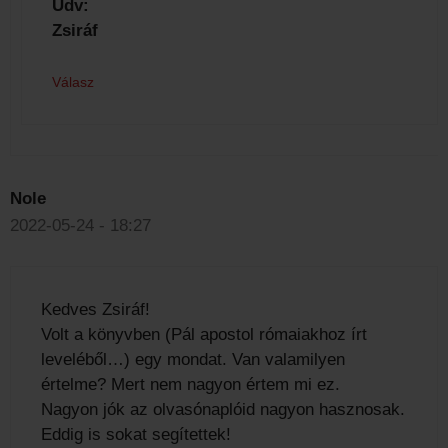
Üdv:
Zsiráf
Válasz
Nole
2022-05-24 - 18:27
Kedves Zsiráf!
Volt a könyvben (Pál apostol rómaiakhoz írt
leveléből…) egy mondat. Van valamilyen
értelme? Mert nem nagyon értem mi ez.
Nagyon jók az olvasónaplóid nagyon hasznosak.
Eddig is sokat segítettek!