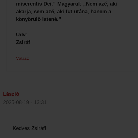
miserentis Dei.” Magyarul: „Nem azé, aki
akarja, sem azé, aki fut utána, hanem a
könyörülő Istené.”
Üdv:
Zsiráf
Válasz
László
2025-08-19 - 13:31
Kedves Zsiráf!