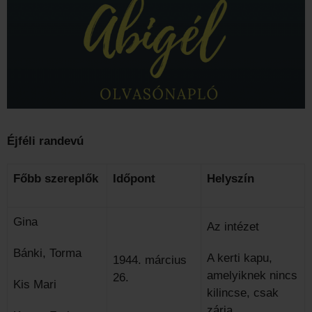
Éjféli randevú
Főbb szereplők
Időpont
Helyszín
Gina
Az intézet
Bánki, Torma
A kerti kapu,
1944. március
amelyiknek nincs
26.
Kis Mari
kilincse, csak
zárja