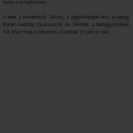
leste a templomban.
A terv a következő: Torma, a legfélénkebb lesz a beteg,
Bánki riasztja Zsuzsannát és őrködik a betegszobánál,
Kis Mari meg a folyosón. Ginának 15 perce van.