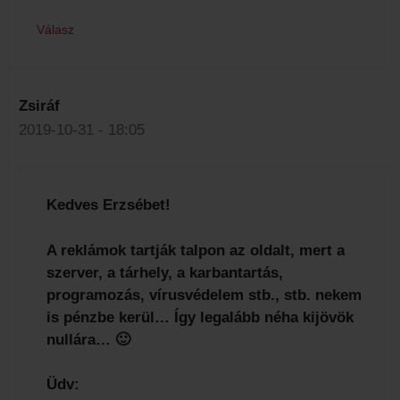
Válasz
Zsiráf
2019-10-31 - 18:05
Kedves Erzsébet!
A reklámok tartják talpon az oldalt, mert a
szerver, a tárhely, a karbantartás,
programozás, vírusvédelem stb., stb. nekem
is pénzbe kerül… Így legalább néha kijövök
nullára… 🙂
Üdv: