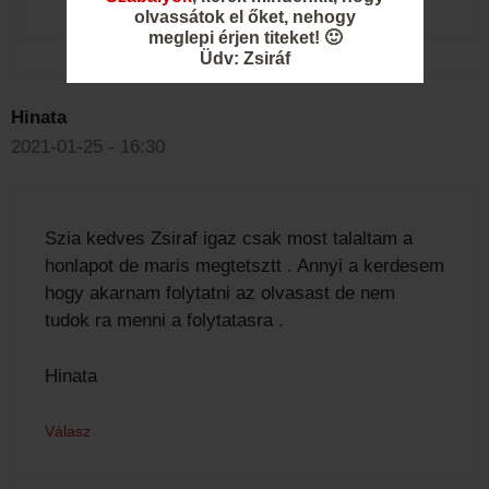
olvassátok el őket, nehogy
meglepi érjen titeket! 🙂
Üdv: Zsiráf
Hinata
2021-01-25 - 16:30
Szia kedves Zsiraf igaz csak most talaltam a
honlapot de maris megtetsztt . Annyi a kerdesem
hogy akarnam folytatni az olvasast de nem
tudok ra menni a folytatasra .
Hinata
Válasz