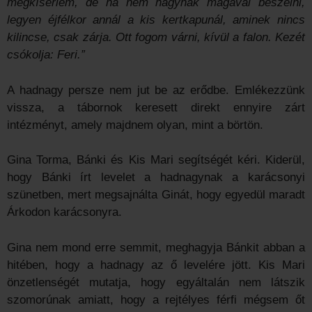
megkísérlem, de ha nem hagynak magával beszélni,
legyen éjfélkor annál a kis kertkapunál, aminek nincs
kilincse, csak zárja. Ott fogom várni, kívül a falon. Kezét
csókolja: Feri.”
A hadnagy persze nem jut be az erődbe. Emlékezzünk
vissza, a tábornok keresett direkt ennyire zárt
intézményt, amely majdnem olyan, mint a börtön.
Gina Torma, Bánki és Kis Mari segítségét kéri. Kiderül,
hogy Bánki írt levelet a hadnagynak a karácsonyi
szünetben, mert megsajnálta Ginát, hogy egyedül maradt
Árkodon karácsonyra.
Gina nem mond erre semmit, meghagyja Bánkit abban a
hitében, hogy a hadnagy az ő levelére jött. Kis Mari
önzetlenségét mutatja, hogy egyáltalán nem látszik
szomorúnak amiatt, hogy a rejtélyes férfi mégsem őt