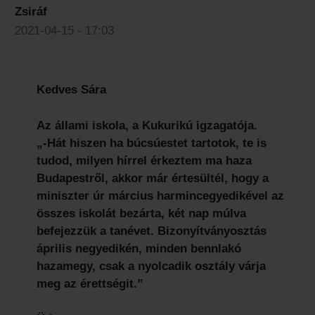
Zsiráf
2021-04-15 - 17:03
Kedves Sára
Az állami iskola, a Kukurikú igzagatója.
„-Hát hiszen ha búcsúestet tartotok, te is
tudod, milyen hírrel érkeztem ma haza
Budapestről, akkor már értesültél, hogy a
miniszter úr március harmincegyedikével az
összes iskolát bezárta, két nap múlva
befejezzük a tanévet. Bizonyítványosztás
április negyedikén, minden bennlakó
hazamegy, csak a nyolcadik osztály várja
meg az érettségit.”