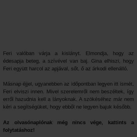
Feri valóban várja a kislányt. Elmondja, hogy az
édesapja beteg, a szívével van baj. Gina elhiszi, hogy
Feri együtt harcol az apjával, sőt, ő az árkodi ellenálló.
Másnap éjjel, ugyanebben az időpontban legyen itt ismét,
Feri elviszi innen. Mivel szerelemről nem beszéltek, így
erről hazudnia kell a lányoknak. A szökéséhez már nem
kéri a segítségüket, hogy ebből ne legyen bajuk később.
Az olvasónaplónak még nincs vége, kattints a
folytatáshoz!