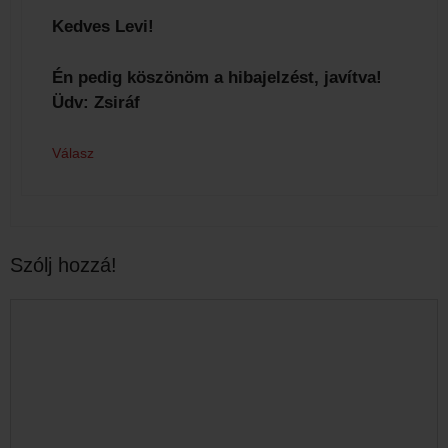
Kedves Levi!
Én pedig köszönöm a hibajelzést, javítva!
Üdv: Zsiráf
Válasz
Szólj hozzá!
Hozzászólás