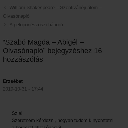
William Shakespeare – Szentivánéji álom –
Olvasónapló
A peloponészoszi háború
“Szabó Magda – Abigél –
Olvasónapló” bejegyzéshez 16
hozzászólás
Erzsébet
2019-10-31 - 17:44
Szia!
Szeretném kérdezni, hogyan tudom kinyomtatni
a keresett olvasónaplót.