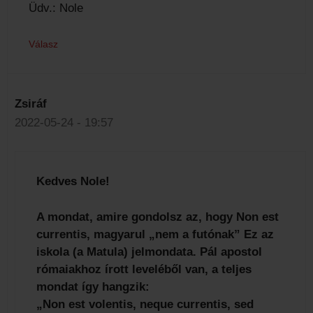
Üdv.: Nole
Válasz
Zsiráf
2022-05-24 - 19:57
Kedves Nole!
A mondat, amire gondolsz az, hogy Non est
currentis, magyarul „nem a futónak” Ez az
iskola (a Matula) jelmondata. Pál apostol
rómaiakhoz írott leveléből van, a teljes
mondat így hangzik:
„Non est volentis, neque currentis, sed