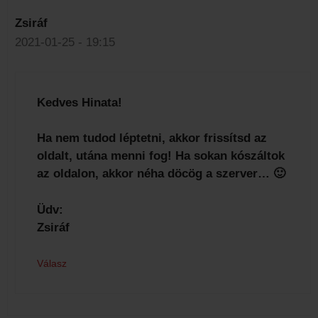
Zsiráf
2021-01-25 - 19:15
Kedves Hinata!
Ha nem tudod léptetni, akkor frissítsd az
oldalt, utána menni fog! Ha sokan kószáltok
az oldalon, akkor néha döcög a szerver… 🙂
Üdv:
Zsiráf
Válasz