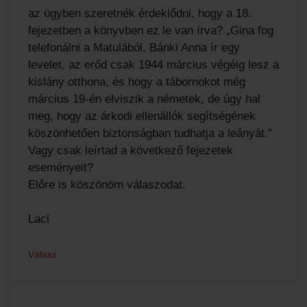
az ügyben szeretnék érdeklődni, hogy a 18.
fejezetben a könyvben ez le van írva? „Gina fog
telefonálni a Matulából, Bánki Anna ír egy
levelet, az erőd csak 1944 március végéig lesz a
kislány otthona, és hogy a tábornokot még
március 19-én elviszik a németek, de úgy hal
meg, hogy az árkodi ellenállók segítségének
köszönhetően biztonságban tudhatja a leányát.”
Vagy csak leírtad a következő fejezetek
eseményeit?
Előre is köszönöm válaszodat.
Laci
Válasz