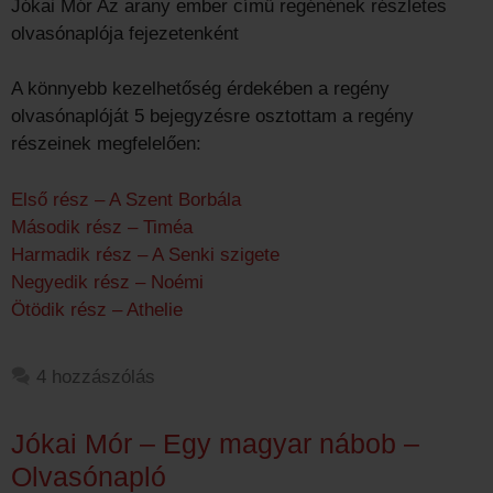
Jókai Mór Az arany ember című regénének részletes
olvasónaplója fejezetenként
A könnyebb kezelhetőség érdekében a regény
olvasónaplóját 5 bejegyzésre osztottam a regény
részeinek megfelelően:
Első rész – A Szent Borbála
Második rész – Timéa
Harmadik rész – A Senki szigete
Negyedik rész – Noémi
Ötödik rész – Athelie
4 hozzászólás
Jókai Mór – Egy magyar nábob –
Olvasónapló