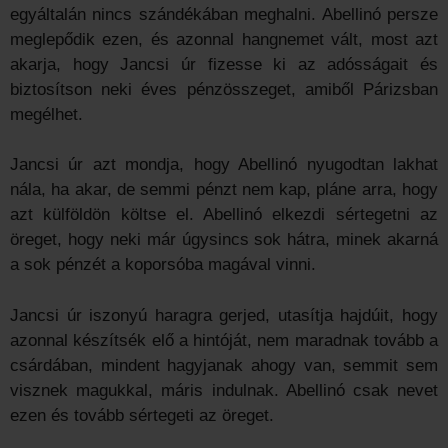
egyáltalán nincs szándékában meghalni. Abellinó persze
meglepődik ezen, és azonnal hangnemet vált, most azt
akarja, hogy Jancsi úr fizesse ki az adósságait és
biztosítson neki éves pénzösszeget, amiből Párizsban
megélhet.
Jancsi úr azt mondja, hogy Abellinó nyugodtan lakhat
nála, ha akar, de semmi pénzt nem kap, pláne arra, hogy
azt külföldön költse el. Abellinó elkezdi sértegetni az
öreget, hogy neki már úgysincs sok hátra, minek akarná
a sok pénzét a koporsóba magával vinni.
Jancsi úr iszonyú haragra gerjed, utasítja hajdúit, hogy
azonnal készítsék elő a hintóját, nem maradnak tovább a
csárdában, mindent hagyjanak ahogy van, semmit sem
visznek magukkal, máris indulnak. Abellinó csak nevet
ezen és tovább sértegeti az öreget.