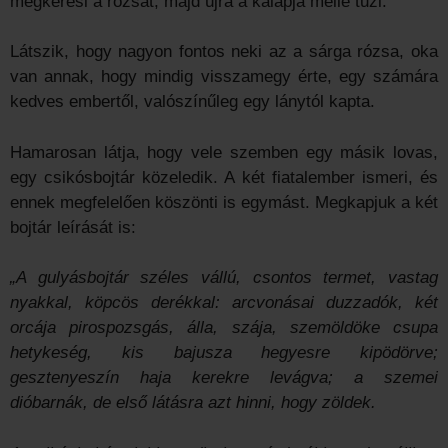
megkeresi a rózsát, majd újra a kalapja mellé tűzi.
Látszik, hogy nagyon fontos neki az a sárga rózsa, oka
van annak, hogy mindig visszamegy érte, egy számára
kedves embertől, valószínűleg egy lánytól kapta.
Hamarosan látja, hogy vele szemben egy másik lovas,
egy csikósbojtár közeledik. A két fiatalember ismeri, és
ennek megfelelően köszönti is egymást. Megkapjuk a két
bojtár leírását is:
„A gulyásbojtár széles vállú, csontos termet, vastag
nyakkal, köpcös derékkal: arcvonásai duzzadók, két
orcája pirospozsgás, álla, szája, szemöldöke csupa
hetykeség, kis bajusza hegyesre kipödörve;
gesztenyeszín haja kerekre levágva; a szemei
dióbarnák, de első látásra azt hinni, hogy zöldek.