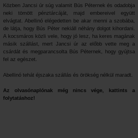
Közben Jancsi úr súg valamit Bús Péternek és odadobja
neki tömött pénztárcáját, majd embereivel együtt
elvágtat. Abellinó elégedetten be akar menni a szobába,
de látja, hogy Bús Péter nekiáll néhány dolgot kihordani.
A kocsmáros közli vele, hogy jó lesz, ha keres magának
másik szállást, mert Jancsi úr az előbb vette meg a
csárdát és megparancsolta Bús Péternek, hogy gyújtsa
fel az egészet.
Abellinó tehát éjszaka szállás és örökség nélkül maradt.
Az olvasónaplónak még nincs vége, kattints a
folytatáshoz!