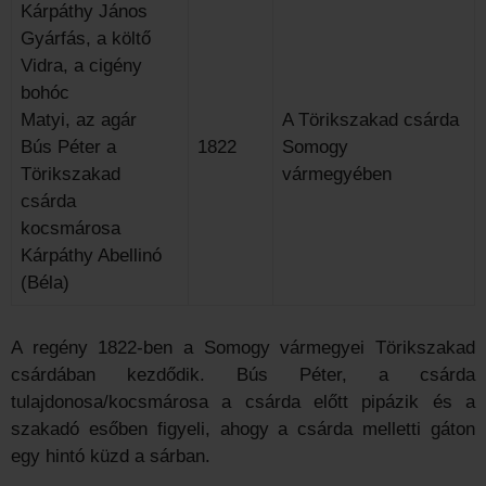
Kárpáthy János
Gyárfás, a költő
Vidra, a cigény
bohóc
Matyi, az agár
A Törikszakad csárda
Bús Péter a
1822
Somogy
Törikszakad
vármegyében
csárda
kocsmárosa
Kárpáthy Abellinó
(Béla)
A regény 1822-ben a Somogy vármegyei Törikszakad
csárdában kezdődik. Bús Péter, a csárda
tulajdonosa/kocsmárosa a csárda előtt pipázik és a
szakadó esőben figyeli, ahogy a csárda melletti gáton
egy hintó küzd a sárban.