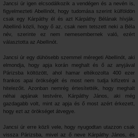
Jancsi úr igen elcsodálkozik a vendégen és a nevén is,
figyelmezteti Abellinót, hogy tudomása szerint külföldön
csak egy Kárpáthy él és azt Kárpáthy Bélának hívják.
Abellinó közli, hogy ő az, csak nem tetszett neki a Béla
név, szerinte ez nem nemesembernek való, ezért
választotta az Abellinót.
Jancsi úr egy dühösebb szemmel méregeti Abellinót, aki
elmondja, hogy apja korán meghalt és ő az anyjával
Párizsba költözött, ahol hamar eltékozolta 400 ezer
frankos apai örökségét és most nem tudja kifizetni a
hitelezőit. Azonban nemrég értesítették, hogy meghalt
néhai apjának testvére, Kárpáthy János, aki még
gazdagabb volt, mint az apja és ő most azért érkezett,
hogy ezt az örökséget átvegye.
Jancsi úr erre közli vele, hogy nyugodtan utazzon csak
vissza Párizsba, mivel az ő neve Kárpáthy János, és