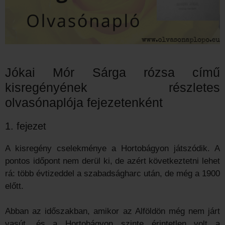
Jókai Mór Sárga rózsa című
kisregényének részletes
olvasónaplója fejezetenként
1. fejezet
A kisregény cselekménye a Hortobágyon játszódik. A
pontos időpont nem derül ki, de azért következtetni lehet
rá: több évtizeddel a szabadságharc után, de még a 1900
előtt.
Abban az időszakban, amikor az Alföldön még nem járt
vasút, és a Hortobágyon szinte érintetlen volt a