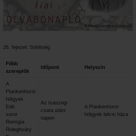
26. fejezet: Sötétség
Főbb
Időpont
Helyszín
szereplők
A
Plankenhorst
hölgyek
Az Isaszegi
Edit
A Plankenhorst
csata utáni
soror
hölgyek bécsi háza
napon
Remigia
Rideghváry