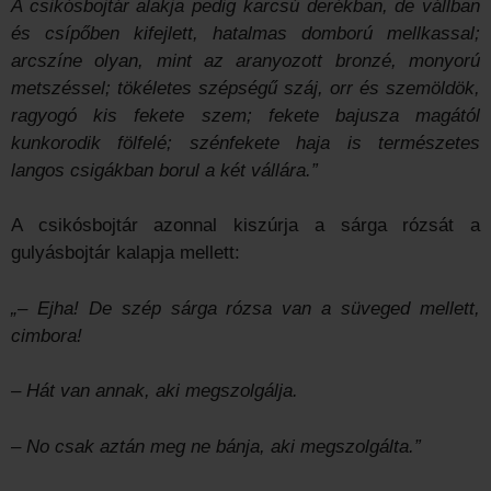
A csikósbojtár alakja pedig karcsú derékban, de vállban
és csípőben kifejlett, hatalmas domború mellkassal;
arcszíne olyan, mint az aranyozott bronzé, monyorú
metszéssel; tökéletes szépségű száj, orr és szemöldök,
ragyogó kis fekete szem; fekete bajusza magától
kunkorodik fölfelé; szénfekete haja is természetes
langos csigákban borul a két vállára.”
A csikósbojtár azonnal kiszúrja a sárga rózsát a
gulyásbojtár kalapja mellett:
„– Ejha! De szép sárga rózsa van a süveged mellett,
cimbora!
– Hát van annak, aki megszolgálja.
– No csak aztán meg ne bánja, aki megszolgálta.”