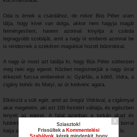
kocsmárosába.
Oda is érnek a csárdához, de mikor Bús Péter uram
látja, hogy kivel van dolga, akkor nem hagyja magát
felmérgesíteni, hanem azonnal kinyitja a csárda
legnagyobb szobáját, amit a nagy úr emberei azonnal be
is rendeznek a szekéren magukkal hozott bútorokkal.
A nagy úr most azt találja ki, hogy Bús Péter süttessen
meg neki egy egeret. Közben megismerjük a nagy úrral
érkezett furcsa embereket is: Gyárfás, a költő, Vidra, a
cigány bohóc és Matyi, az úr kedvenc agara.
Elkészül a sült egér, amit az öregúr Vidrával, a cigánnyal
akar megetetni, aki ezt 100 forintért vállalja, és egészben
lenyeli az egeret. A falat azonban a torkán akad és
fuldoklani kezd tőle, mire az öregúr megijed és borral
Sziasztok!
Frissültek a
Kommentelési
itatja a cigányt, aki persze megkapja a 100 forintot is.
Szabályok
, kérek mindenkit, hogy