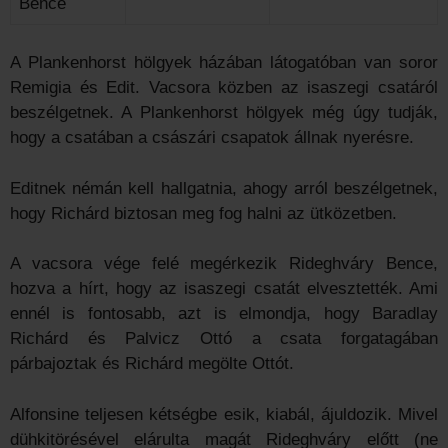
Bence
A Plankenhorst hölgyek házában látogatóban van soror
Remigia és Edit. Vacsora közben az isaszegi csatáról
beszélgetnek. A Plankenhorst hölgyek még úgy tudják,
hogy a csatában a császári csapatok állnak nyerésre.
Editnek némán kell hallgatnia, ahogy arról beszélgetnek,
hogy Richárd biztosan meg fog halni az ütközetben.
A vacsora vége felé megérkezik Rideghváry Bence,
hozva a hírt, hogy az isaszegi csatát elvesztették. Ami
ennél is fontosabb, azt is elmondja, hogy Baradlay
Richárd és Palvicz Ottó a csata forgatagában
párbajoztak és Richárd megölte Ottót.
Alfonsine teljesen kétségbe esik, kiabál, ájuldozik. Mivel
dühkitörésével elárulta magát Rideghváry előtt (ne