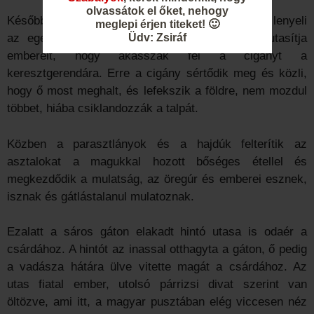
olvassátok el őket, nehogy
Később kiderül, hogy a cigány csak tettette, hogy lenyeli
meglepi érjen titeket! 🙂
Üdv: Zsiráf
az egeret, erre a nagy úr megharagszik és utasítja
embereit, hogy akasszák fel a cigányt a
keresztgerendára. Erre a cigány sértődik meg és közli,
hogy ő most meghalt, és lefekszik a földre, nem mozdul
többet, hiába csiklandozzák a talpát.
Közben a parasztlányok és a hajdúk felterítik az
asztalokat a magukkal hozott bőséges étellel és
megkezdődik a mulatság, az öregúr és emberei esznek,
isznak és gátlástalanul mulatoznak.
Ezalatt a sáros gáton elakadt hintó utasa is odaér a
csárdához. A hintót az inassal otthagyta a gáton, ő pedig
a vadásza hátára ülve vitette magát a csárdához. Az
utas fiatal ember, utolsó párrizsi divat szerint van
öltözve, ami itt, a magyar pusztában elég viccesen néz