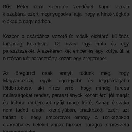
Bús Péter nem szeretne vendéget kapni aznap
éjszakára, ezért megnyugodva látja, hogy a hintó végkép
elakad a nagy sárban.
Közben a csárdához vezető út másik oldaláról különös
társaság közeledik. 12 lovas, egy hintó és egy
parasztszekér. A szekéren két ember és egy kutya ül, a
hintóban két parasztlány között egy öregember.
Az öregúrról csak annyit tudunk meg, hogy
Magyarország egyik legnagyobb és leggazdagabb
földbirtokosa, aki híres arról, hogy mindig furcsa
mulatságokat rendez, parasztlányok között érzi jól magát
és különc embereket gyűjt maga köré. Aznap éjszaka
nem tudott aludni kastélyában, unatkozott, ezért azt
találta ki, hogy embereivel elmegy a Törikszakad
csárdába és beleköt annak híresen haragos természetű