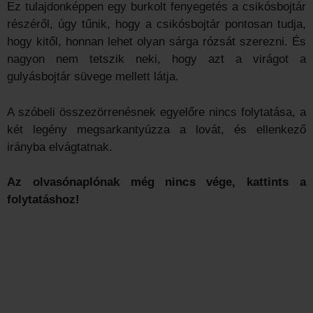
Ez tulajdonképpen egy burkolt fenyegetés a csikósbojtár
részéről, úgy tűnik, hogy a csikósbojtár pontosan tudja,
hogy kitől, honnan lehet olyan sárga rózsát szerezni. És
nagyon nem tetszik neki, hogy azt a virágot a
gulyásbojtár süvege mellett látja.
A szóbeli összezörrenésnek egyelőre nincs folytatása, a
két legény megsarkantyúzza a lovát, és ellenkező
irányba elvágtatnak.
Az olvasónaplónak még nincs vége, kattints a
folytatáshoz!