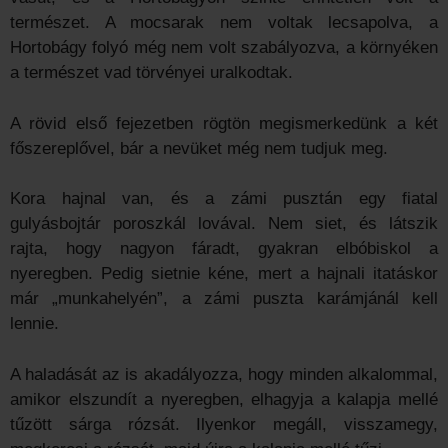
természet. A mocsarak nem voltak lecsapolva, a
Hortobágy folyó még nem volt szabályozva, a környéken
a természet vad törvényei uralkodtak.
A rövid első fejezetben rögtön megismerkedünk a két
főszereplővel, bár a nevüket még nem tudjuk meg.
Kora hajnal van, és a zámi pusztán egy fiatal
gulyásbojtár poroszkál lovával. Nem siet, és látszik
rajta, hogy nagyon fáradt, gyakran elbóbiskol a
nyeregben. Pedig sietnie kéne, mert a hajnali itatáskor
már „munkahelyén”, a zámi puszta karámjánál kell
lennie.
A haladását az is akadályozza, hogy minden alkalommal,
amikor elszundít a nyeregben, elhagyja a kalapja mellé
tűzött sárga rózsát. Ilyenkor megáll, visszamegy,