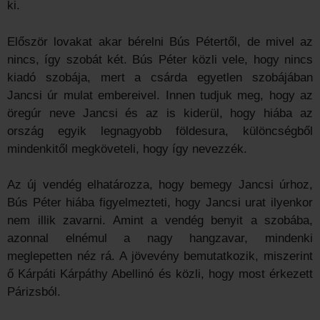
ki.
Először lovakat akar bérelni Bús Pétertől, de mivel az
nincs, így szobát két. Bús Péter közli vele, hogy nincs
kiadó szobája, mert a csárda egyetlen szobájában
Jancsi úr mulat embereivel. Innen tudjuk meg, hogy az
öregúr neve Jancsi és az is kiderül, hogy hiába az
ország egyik legnagyobb földesura, különcségből
mindenkitől megköveteli, hogy így nevezzék.
Az új vendég elhatározza, hogy bemegy Jancsi úrhoz,
Bús Péter hiába figyelmezteti, hogy Jancsi urat ilyenkor
nem illik zavarni. Amint a vendég benyit a szobába,
azonnal elnémul a nagy hangzavar, mindenki
meglepetten néz rá. A jövevény bemutatkozik, miszerint
ő Kárpáti Kárpáthy Abellinó és közli, hogy most érkezett
Párizsból.