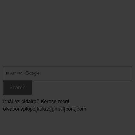
Írnál az oldalra? Keress meg!
olvasonaplopo[kukac]gmail[pont]com