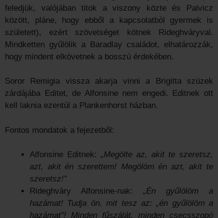
feledjük, valójában titok a viszony közte és Palvicz
között, pláne, hogy ebből a kapcsolatból gyermek is
született), ezért szövetséget kötnek Rideghváryval.
Mindketten gyűlölik a Baradlay családot, elhatározzák,
hogy mindent elkövetnek a bosszú érdekében.
Soror Remigia vissza akarja vinni a Brigitta szüzek
zárdájába Editet, de Alfonsine nem engedi. Editnek ott
kell laknia ezentúl a Plankenhorst házban.
Fontos mondatok a fejezetből:
Alfonsine Editnek:
„Megölte az, akit te szeretsz,
azt, akit én szerettem! Megölöm én azt, akit te
szeretsz!”
Rideghváry Alfonsine-nak:
„Én gyűlölöm a
hazámat! Tudja ön, mit tesz az: „én gyűlölöm a
hazámat”! Minden fűszálát, minden csecsszopó