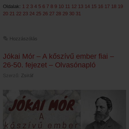
Oldalak:
1
2
3
4
5
6
7
8
9
10
11
12
13
14
15
16
17
18
19
20
21
22
23
24
25
26
27
28
29
30
31
Hozzászólás
Jókai Mór – A kőszívű ember fiai –
26-50. fejezet – Olvasónapló
Szerző:
Zsiráf